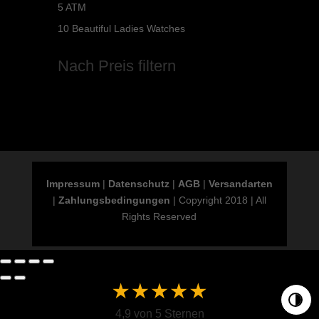
5 ATM
10 Beautiful Ladies Watches
Nach Preis filtern
Impressum
|
Datenschutz
|
AGB
|
Versandarten
|
Zahlungsbedingungen
| Copyright 2018 | All
Rights Reserved
Farben
4,9 von 5 Sternen