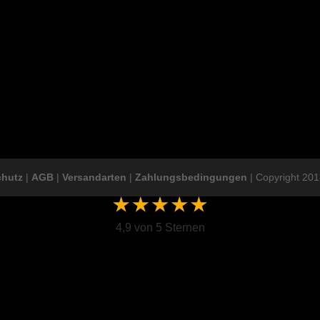
chutz
|
AGB
|
Versandarten
|
Zahlungsbedingungen
| Copyright 201
4,9 von 5 Sternen