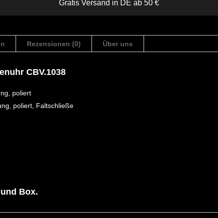
Gratis Versand in DE ab 50 €
on
Rezensionen (0)
Über uns
rrenuhr CBV.1038
g, poliert
g, poliert, Faltschließe
 und Box.