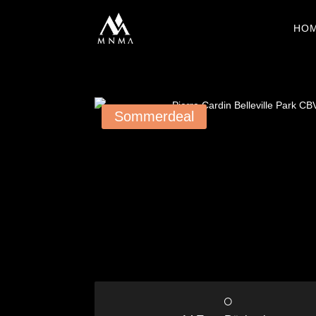
HO
Sommerdeal
○