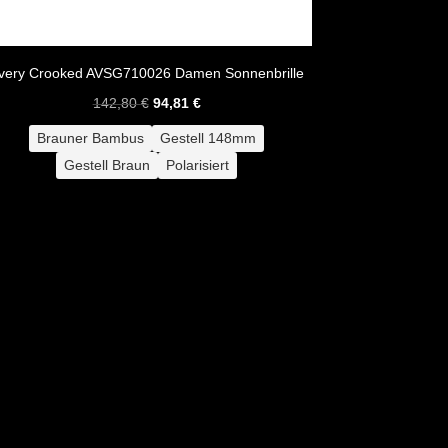
very Crooked AVSG710026 Damen Sonnenbrille
Ursprünglicher
Aktueller
142,80
€
94,81
€
Preis
Preis
Brauner Bambus
Gestell 148mm
war:
ist:
Gestell Braun
Polarisiert
142,80 €
94,81 €.