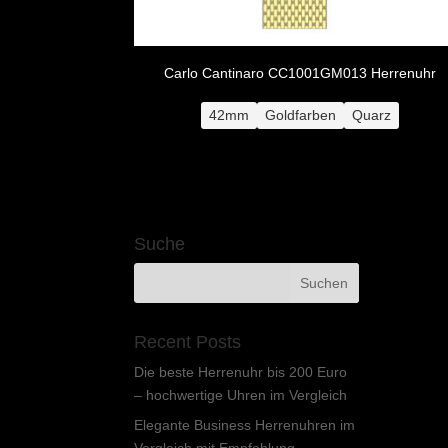
Carlo Cantinaro CC1001GM013 Herrenuhr
42mm
Goldfarben
Quarz
Suche
Recent Posts
Die beste Herrenuhr bis 200 Euro
– hochwertige Uhren im Vergleich
Elegante Business Herrenuhren im
Vergleich mit Empfehlung