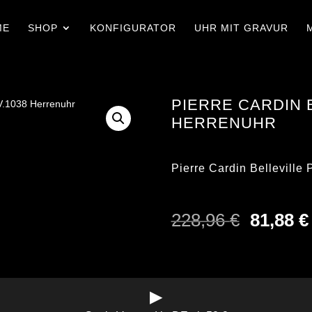
ME
SHOP
KONFIGURATOR
UHR MIT GRAVUR
PIERRE CARDIN 
HERRENUHR
Pierre Cardin Belleville
Ursprün
228,96
€
81,88
€
Preis
war:
228,96 
▶