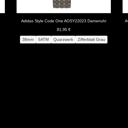
Adidas Style Code One AOSY22023 Damenuhr
A
81,95
€
38mm
5ATM
Quarzwerk
Zifferblatt Grau