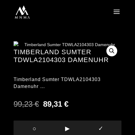
TIMBERLAND SUMTER
TDWLA2104303 DAMENUHR
Timberland Sumter TDWLA2104303
Damenuhr …
Ursprünglicher
Aktueller
99,23
€
89,31
€
Preis
Preis
war:
ist:
99,23 €
89,31 €.
○
▶
✓