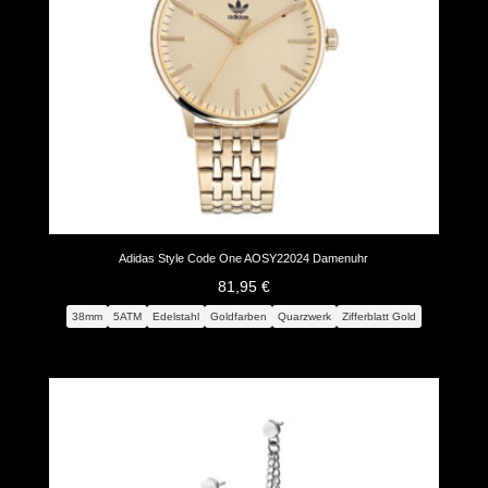
Adidas Style Code One AOSY22024 Damenuhr
81,95
€
38mm
5ATM
Edelstahl
Goldfarben
Quarzwerk
Zifferblatt Gold