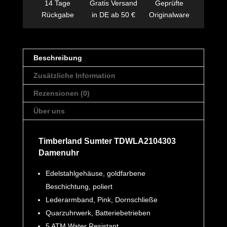
14 Tage
Gratis Versand
Geprüfte
Rückgabe
in DE ab 50 €
Originalware
Beschreibung
Zusätzliche Information
Rezensionen (0)
Über uns
Timberland Sumter TDWLA2104303
Damenuhr
Edelstahlgehäuse, goldfarbene
Beschichtung, poliert
Lederarmband, Pink, Dornschließe
Quarzuhrwerk, Batteriebetrieben
5 ATM Water Resistant