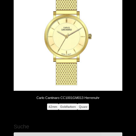
Carlo Cantinaro CC1001GM013 Herrenuhr
42mm
Goldfarben
Quarz
Suche