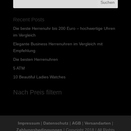
Recent Posts
Die beste Herrenuhr bis 200 Euro – hochwertige Uhren
im Vergleich
Elegante Business Herrenuhren im Vergleich mit
Empfehlung
Die besten Herrenuhren
5 ATM
10 Beautiful Ladies Watches
Nach Preis filtern
Impressum
|
Datenschutz
|
AGB
|
Versandarten
|
Zahlungsbedingungen
| Copyright 2018 | All Rights