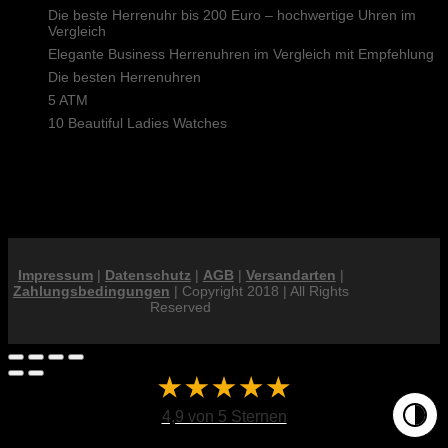
Die beste Herrenuhr bis 200 Euro – hochwertige Uhren im
Vergleich
Elegante Business Herrenuhren im Vergleich mit Empfehlung
Die besten Herrenuhren
5 ATM
10 Beautiful Ladies Watches
Nach Preis filtern
Impressum
|
Datenschutz
|
AGB
|
Versandarten
|
Zahlungsbedingungen
| Copyright 2018 | All Rights
Reserved
4,9 von 5 Sternen
Farben 