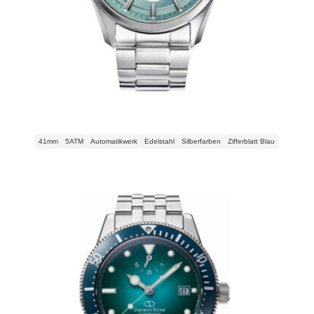
Orient Open Heart Automatic RA-AR0009L30B Herrenuhr
41mm
5ATM
Automatikwerk
Edelstahl
Silberfarben
Zifferblatt Blau