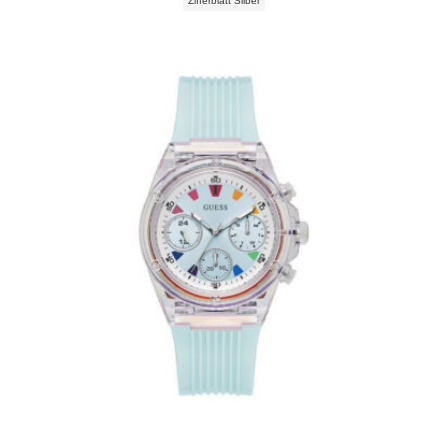
Zifferblatt Silber
262,80 €
183,92 €.
Guess Athena GW0438L8 Damenuhr