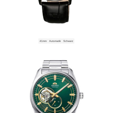
Orient Esteem II Automatic TAG02001B0 Herrenuhr
41mm
Automatik
Schwarz