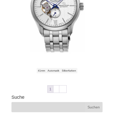
Orient Star Skeleton Automatic RE-AV0B01S00B Herrenuhr
41mm
Automatik
Silberfarben
1
2
→
Suche