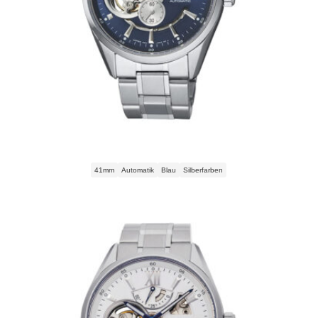
Orient Star Skeleton Automatic RE-AV0003L00B Herrenuhr
41mm
Automatik
Blau
Silberfarben