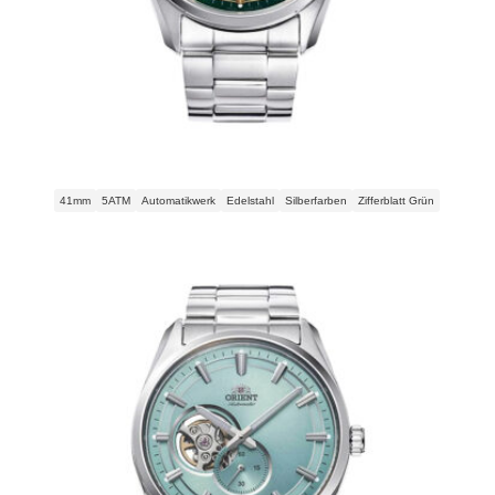
Orient Open Heart Automatic RA-AR0008E30B Herrenuhr
41mm
5ATM
Automatikwerk
Edelstahl
Silberfarben
Zifferblatt Grün