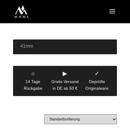
41mm
○
▶
✓
14 Tage
Gratis Versand
Geprüfte
Rückgabe
in DE ab 50 €
Originalware
1–12 von 16 Ergebnissen werden angezeigt