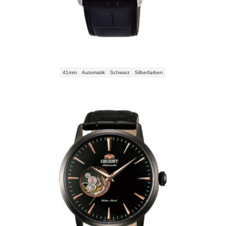
Orient Bambino Automatic RA-AC0F05B30B Herrenuhr
41mm
Automatik
Schwarz
Silberfarben