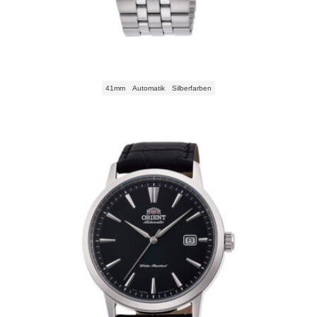
Orient Bambino Automatic RA-AC0F02S30B Herrenuhr
41mm
Automatik
Silberfarben