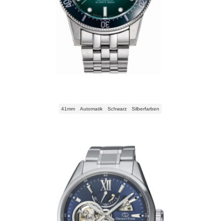
Orient Star Diver 1964 2nd Editon Automatic RE-AU0602E00B Herrenuhr
41mm
Automatik
Schwarz
Silberfarben