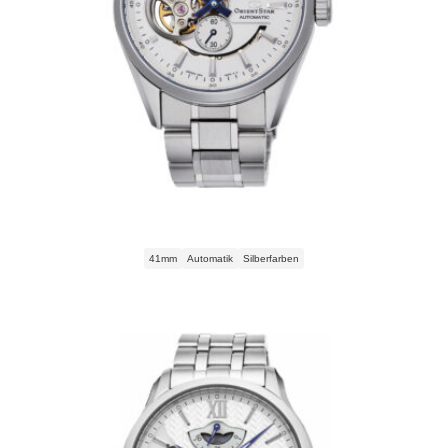
Orient Star Skeleton Automatic RE-AV0113S00B Herrenuhr
41mm
Automatik
Silberfarben