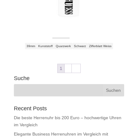
Guess Originals V1042M1 Damenuhr
Ursprünglicher
Aktueller
130,80
€
88,92
€
Preis
Preis
39mm
Kunststoff
Quarzwerk
Schwarz
Zifferblatt Weiss
war:
ist:
130,80 €
88,92 €.
1
2
→
Suche
Recent Posts
Die beste Herrenuhr bis 200 Euro – hochwertige Uhren
im Vergleich
Elegante Business Herrenuhren im Vergleich mit