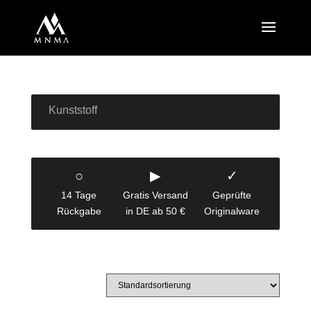
Kunststoff
○
▶
✓
14 Tage
Gratis Versand
Geprüfte
Rückgabe
in DE ab 50 €
Originalware
1–12 von 21 Ergebnissen werden angezeigt