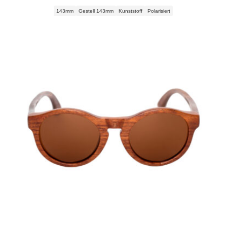
Preis
Preis
143mm
Gestell 143mm
Kunststoff
Polarisiert
war:
ist:
238,80 €
75,62 €.