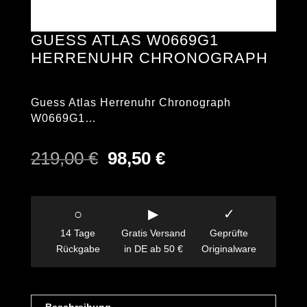
GUESS ATLAS W0669G1
HERRENUHR CHRONOGRAPH
Guess Atlas Herrenuhr Chronograph
W0669G1…
Ursprünglicher
Aktueller
219,00
€
98,50
€
Preis
Preis
war:
ist:
219,00 €
98,50 €.
○
▶
✓
14 Tage
Gratis Versand
Geprüfte
Rückgabe
in DE ab 50 €
Originalware