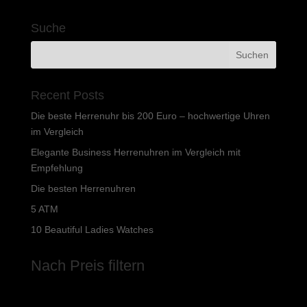
Suche
Recent Posts
Die beste Herrenuhr bis 200 Euro – hochwertige Uhren
im Vergleich
Elegante Business Herrenuhren im Vergleich mit
Empfehlung
Die besten Herrenuhren
5 ATM
10 Beautiful Ladies Watches
Nach Preis filtern