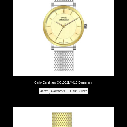
Carlo Cantinaro CC1002LM013 Damenuhr
38mm
Goldfarben
Quarz
Silber