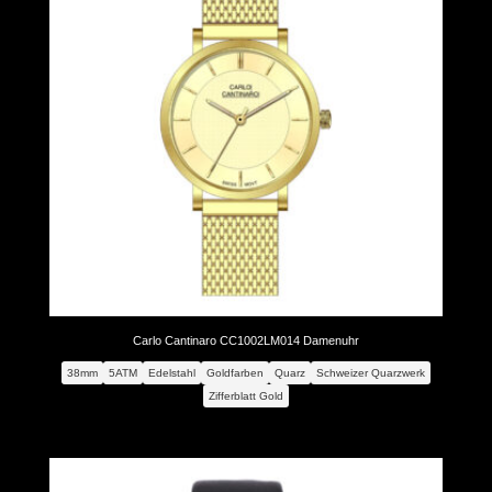
Carlo Cantinaro CC1002LM014 Damenuhr
38mm
5ATM
Edelstahl
Goldfarben
Quarz
Schweizer Quarzwerk
Zifferblatt Gold