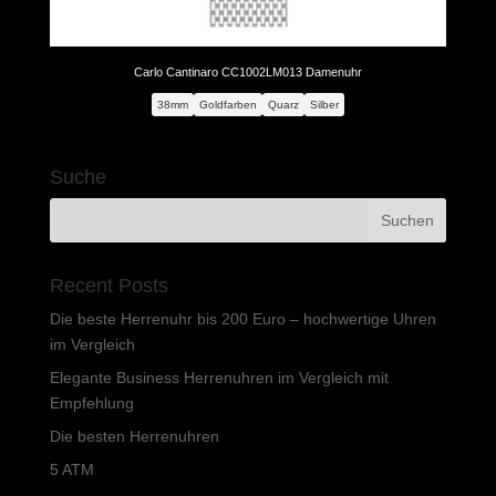
Carlo Cantinaro CC1002LM013 Damenuhr
38mm
Goldfarben
Quarz
Silber
Suche
Recent Posts
Die beste Herrenuhr bis 200 Euro – hochwertige Uhren
im Vergleich
Elegante Business Herrenuhren im Vergleich mit
Empfehlung
Die besten Herrenuhren
5 ATM