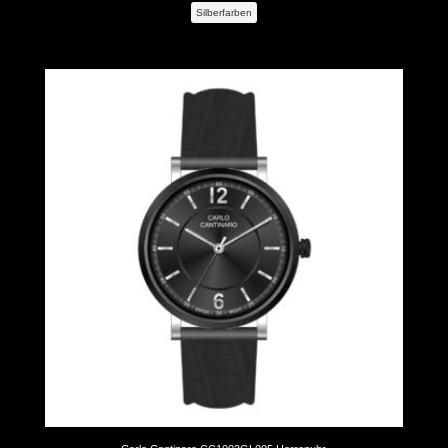
Preis
Preis
Silberfarben
war:
ist:
44,64 €
40,18 €.