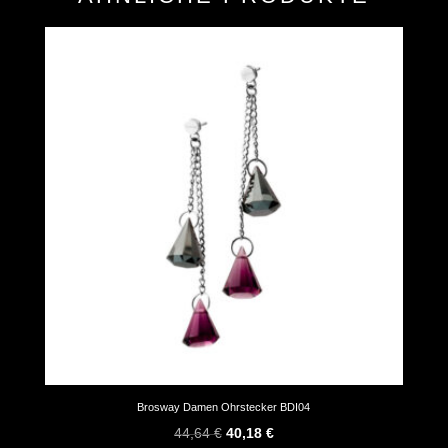
Brosway Damen Ohrstecker BDI04
Ursprünglicher
Aktueller
44,64
€
40,18
€