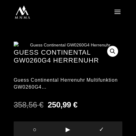
GUESS CONTINENTAL
GW0260G4 HERRENUHR
Guess Continental Herrenuhr Multifunktion
GW0260G4…
Ursprünglicher
Aktueller
358,56
€
250,99
€
Preis
Preis
war:
ist:
358,56 €
250,99 €.
○
▶
✓