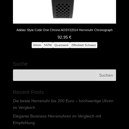
Adidas Style Code One Chrono AOSY22014 Herrenuhr Chronograph
92,95
€
40mm
5ATM
Quarzwerk
Zifferblatt Schwarz
Suche
Recent Posts
Die beste Herrenuhr bis 200 Euro – hochwertige Uhren
im Vergleich
Elegante Business Herrenuhren im Vergleich mit
Empfehlung