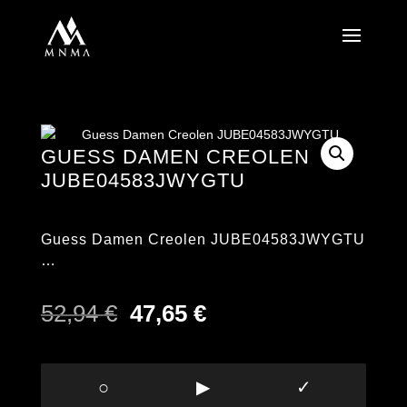
GUESS DAMEN CREOLEN
JUBE04583JWYGTU
Guess Damen Creolen JUBE04583JWYGTU
…
Ursprünglicher
Aktueller
52,94
€
47,65
€
Preis
Preis
war:
ist:
52,94 €
47,65 €.
○
▶
✓