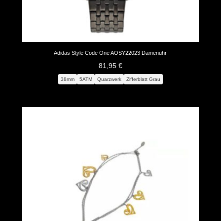
Adidas Style Code One AOSY22023 Damenuhr
81,95
€
38mm
5ATM
Quarzwerk
Zifferblatt Grau