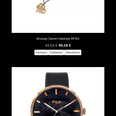
Brosway Damen Halskette BFS01
Ursprünglicher
Aktueller
44,64
€
40,18
€
Preis
Preis
Edelstahl
Goldfarben
Silberfarben
war:
ist:
44,64 €
40,18 €.