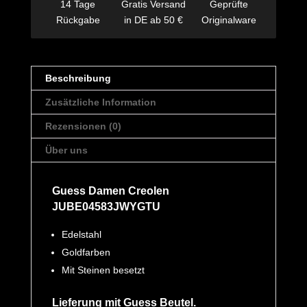
14 Tage
Gratis Versand
Geprüfte
Rückgabe
in DE ab 50 €
Originalware
Beschreibung
Zusätzliche Information
Rezensionen (0)
Über uns
Guess Damen Creolen
JUBE04583JWYGTU
Edelstahl
Goldfarben
Mit Steinen besetzt
Lieferung mit Guess Beutel.