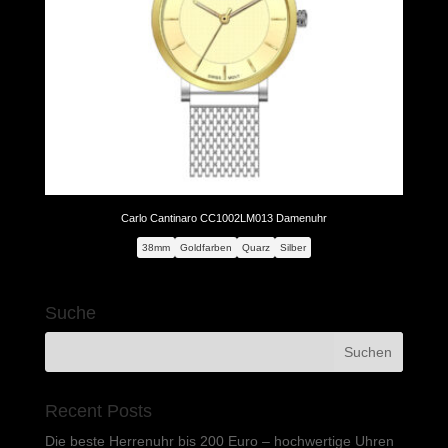
Carlo Cantinaro CC1002LM013 Damenuhr
38mm
Goldfarben
Quarz
Silber
Suche
Recent Posts
Die beste Herrenuhr bis 200 Euro – hochwertige Uhren