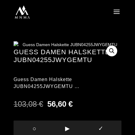
GUESS DAMEN HALSKETTE
JUBN04255JWYGEMTU
Guess Damen Halskette
JUBN04255JWYGEMTU …
Ursprünglicher
Aktueller
103,08
€
56,60
€
Preis
Preis
war:
ist:
103,08 €
56,60 €.
○
▶
✓