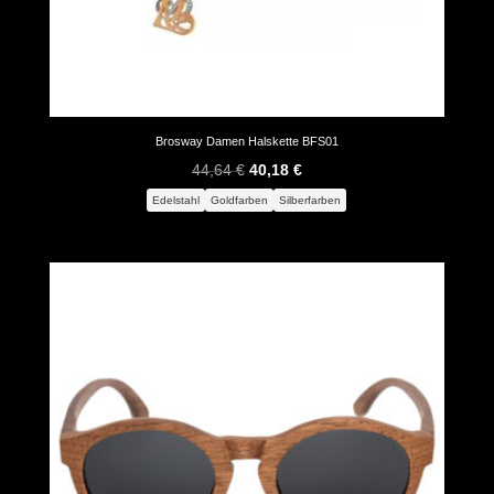
Brosway Damen Halskette BFS01
Ursprünglicher
Aktueller
44,64
€
40,18
€
Preis
Preis
Edelstahl
Goldfarben
Silberfarben
war:
ist:
44,64 €
40,18 €.