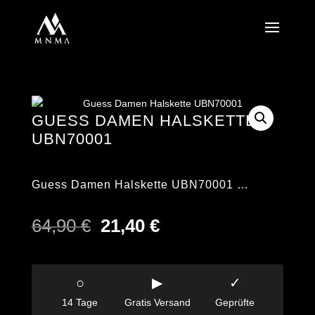
GUESS DAMEN HALSKETTE
UBN70001
Guess Damen Halskette UBN70001 …
Ursprünglicher
Aktueller
64,90
€
21,40
€
Preis
Preis
war:
ist:
64,90 €
21,40 €.
○
▶
✓
14 Tage
Gratis Versand
Geprüfte