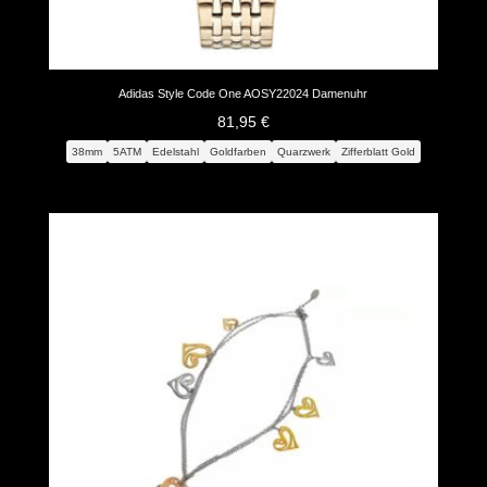
Adidas Style Code One AOSY22024 Damenuhr
81,95
€
38mm
5ATM
Edelstahl
Goldfarben
Quarzwerk
Zifferblatt Gold