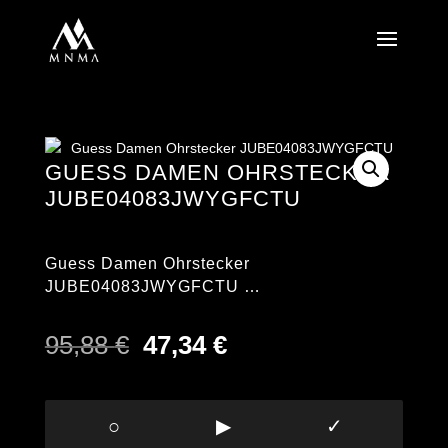
GUESS DAMEN OHRSTECKER
JUBE04083JWYGFCTU
Guess Damen Ohrstecker
JUBE04083JWYGFCTU …
Ursprünglicher
Aktueller
95,88
€
47,34
€
Preis
Preis
war:
ist:
95,88 €
47,34 €.
○
▶
✓