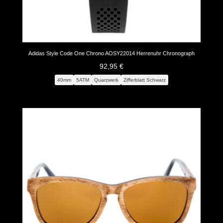
Adidas Style Code One Chrono AOSY22014 Herrenuhr Chronograph
92,95
€
40mm
5ATM
Quarzwerk
Zifferblatt Schwarz