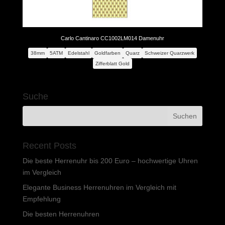
Carlo Cantinaro CC1002LM014 Damenuhr
38mm
5ATM
Edelstahl
Goldfarben
Quarz
Schweizer Quarzwerk
Zifferblatt Gold
Suche
Recent Posts
Die beste Herrenuhr bis 200 Euro – hochwertige Uhren
im Vergleich
Elegante Business Herrenuhren im Vergleich mit
Empfehlung
Die besten Herrenuhren