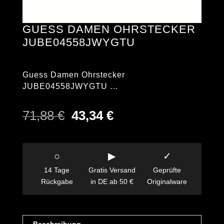
GUESS DAMEN OHRSTECKER
JUBE04558JWYGTU
Guess Damen Ohrstecker
JUBE04558JWYGTU …
Ursprünglicher
Aktueller
71,88
€
43,34
€
Preis
Preis
war:
ist:
71,88 €
43,34 €.
○
▶
✓
14 Tage
Gratis Versand
Geprüfte
Rückgabe
in DE ab 50 €
Originalware