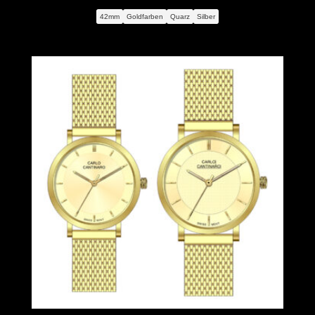
42mm
Goldfarben
Quarz
Silber