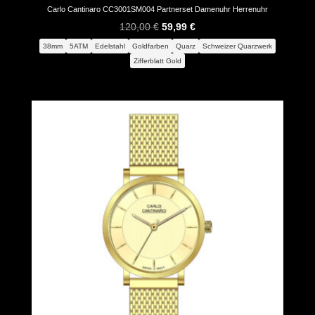
Carlo Cantinaro CC3001SM004 Partnerset Damenuhr Herrenuhr
Ursprünglicher
Aktueller
120,00
€
59,99
€
Preis
Preis
38mm
5ATM
Edelstahl
Goldfarben
Quarz
Schweizer Quarzwerk
war:
ist:
Zifferblatt Gold
120,00 €
59,99 €.