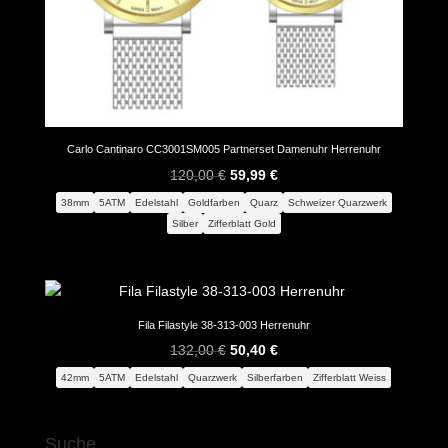
Carlo Cantinaro CC3001SM005 Partnerset Damenuhr Herrenuhr
Ursprünglicher
Aktueller
120,00
€
59,99
€
Preis
Preis
38mm
5ATM
Edelstahl
Goldfarben
Quarz
Schweizer Quarzwerk
war:
ist:
Silber
Zifferblatt Gold
120,00 €
59,99 €.
Fila Filastyle 38-313-003 Herrenuhr
Ursprünglicher
Aktueller
132,00
€
50,40
€
Preis
Preis
42mm
5ATM
Edelstahl
Quarzwerk
Silberfarben
Zifferblatt Weiss
war:
ist:
132,00 €
50,40 €.
Suche