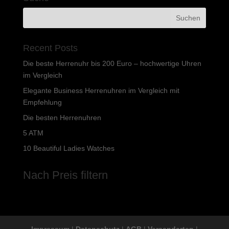
Recent Posts
Die beste Herrenuhr bis 200 Euro – hochwertige Uhren
im Vergleich
Elegante Business Herrenuhren im Vergleich mit
Empfehlung
Die besten Herrenuhren
5 ATM
10 Beautiful Ladies Watches
Nach Preis filtern
Impressum
|
Datenschutz
|
AGB
|
Versandarten
|