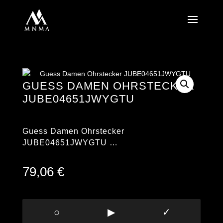
GUESS DAMEN OHRSTECKER
JUBE04651JWYGTU
Guess Damen Ohrstecker
JUBE04651JWYGTU …
79,06
€
○
▶
✓