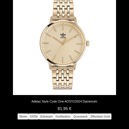
Adidas Style Code One AOSY22024 Damenuhr
81,95
€
38mm
5ATM
Edelstahl
Goldfarben
Quarzwerk
Zifferblatt Gold