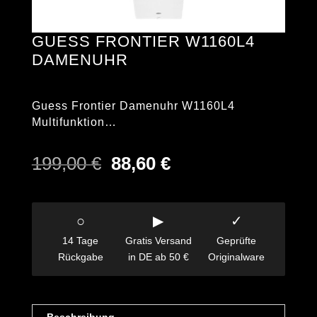
GUESS FRONTIER W1160L4
DAMENUHR
Guess Frontier Damenuhr W1160L4
Multifunktion…
Ursprünglicher
Aktueller
199,00
€
88,60
€
Preis
Preis
war:
ist:
199,00 €
88,60 €.
○
▶
✓
14 Tage
Gratis Versand
Geprüfte
Rückgabe
in DE ab 50 €
Originalware