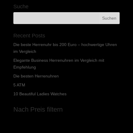
Suche
Recent Posts
Die beste Herrenuhr bis 200 Euro – hochwertige Uhren
im Vergleich
Elegante Business Herrenuhren im Vergleich mit
Empfehlung
Die besten Herrenuhren
5 ATM
10 Beautiful Ladies Watches
Nach Preis filtern