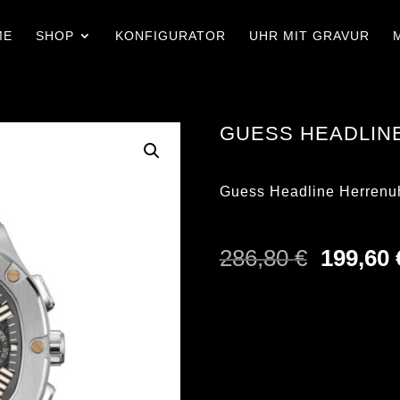
ME
SHOP
KONFIGURATOR
UHR MIT GRAVUR
GUESS HEADLIN
Guess Headline Herrenu
Ursprün
286,80
€
199,60
Preis
war:
286,80 