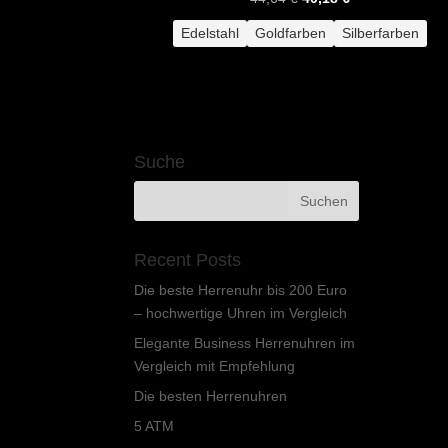
Preis
Preis
Edelstahl
Goldfarben
Silberfarben
war:
ist:
44,64 €
40,18 €.
Suche
Recent Posts
Die beste Herrenuhr bis 200 Euro
– hochwertige Uhren im Vergleich
Elegante Business Herrenuhren im
Vergleich mit Empfehlung
Die besten Herrenuhren
5 ATM