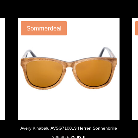
Angebot!
Sommerdeal
Avery Kinabalu AVSG710019 Herren Sonnenbrille
Ursprünglicher
Aktueller
238,80
€
75,62
€