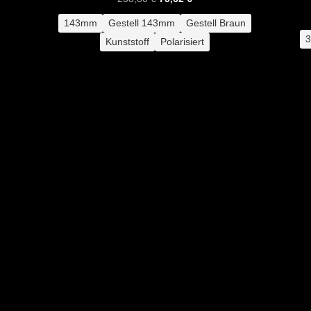
Preis
Preis
143mm
Gestell 143mm
Gestell Braun
war:
ist:
Kunststoff
Polarisiert
238,80 €
75,62 €.