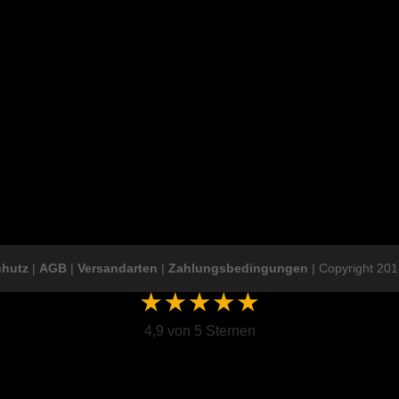
chutz
|
AGB
|
Versandarten
|
Zahlungsbedingungen
| Copyright 201
4,9 von 5 Sternen