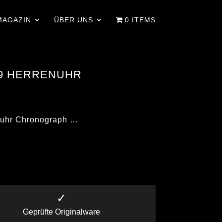
MAGAZIN
ÜBER UNS
0 ITEMS
9 HERRENUHR
uhr Chronograph …
✓
Geprüfte Originalware