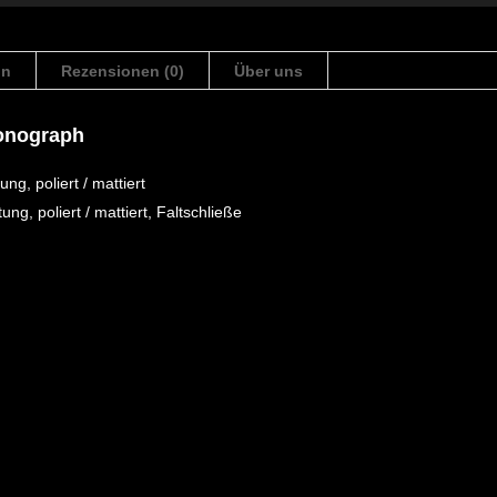
on
Rezensionen (0)
Über uns
onograph
ng, poliert / mattiert
g, poliert / mattiert, Faltschließe