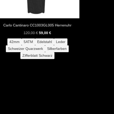
Carlo Cantinaro CC1003GL005 Herrenuhr
Ursprünglicher
Aktueller
120,00
€
59,00
€
Preis
Preis
42mm
5ATM
Edelstahl
Leder
war:
ist:
Schweizer Quarzwerk
Silberfarben
120,00 €
59,00 €.
Zifferblatt Schwarz