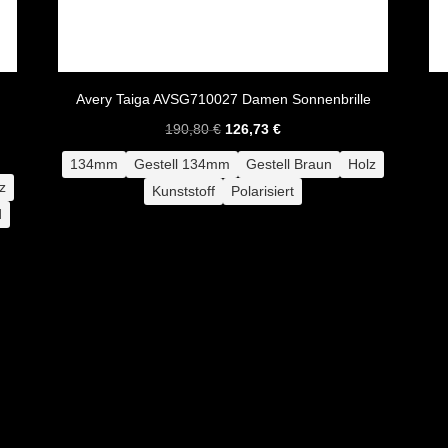
Avery Taiga AVSG710027 Damen Sonnenbrille
Ursprünglicher
Aktueller
190,80
€
126,73
€
Preis
Preis
134mm
Gestell 134mm
Gestell Braun
Holz
war:
ist:
z
Kunststoff
Polarisiert
190,80 €
126,73 €.
d