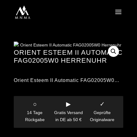
ORIENT ESTEEM II AUTOMATIC
FAG02005W0 HERRENUHR
Orient Esteem II Automatic FAG02005W0…
○
▶
✓
14 Tage
Gratis Versand
Geprüfte
Rückgabe
in DE ab 50 €
Originalware