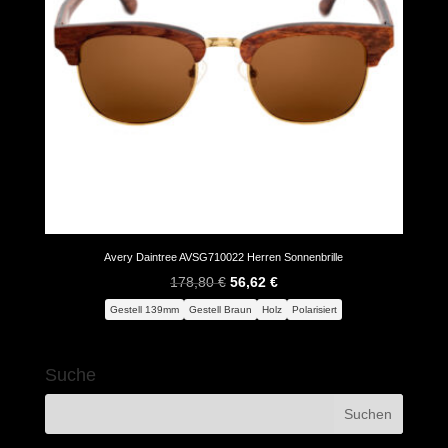
Avery Daintree AVSG710022 Herren Sonnenbrille
Ursprünglicher
Aktueller
178,80
€
56,62
€
Preis
Preis
Gestell 139mm
Gestell Braun
Holz
Polarisiert
war:
ist:
178,80 €
56,62 €.
Suche