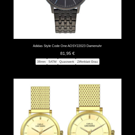
Adidas Style Code One AOSY22023 Damenuhr
81,95
€
38mm
5ATM
Quarzwerk
Zifferblatt Grau