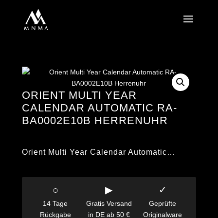
ORIENT MULTI YEAR
CALENDAR AUTOMATIC RA-
BA0002E10B HERRENUHR
Orient Multi Year Calendar Automatic…
○
▶
✓
14 Tage
Gratis Versand
Geprüfte
Rückgabe
in DE ab 50 €
Originalware