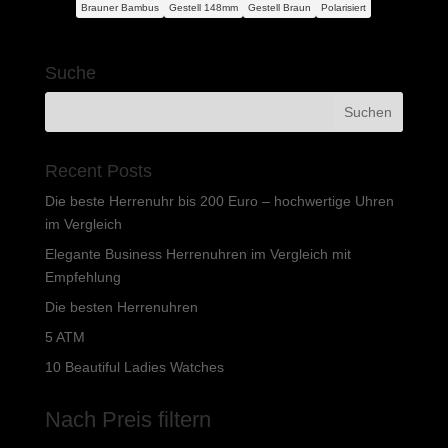
Preis
Preis
Brauner Bambus
Gestell 148mm
Gestell Braun
Polarisiert
war:
ist:
142,80 €
94,81 €.
Suche
Recent Posts
Die beste Herrenuhr bis 200 Euro – hochwertige Uhren
im Vergleich
Elegante Business Herrenuhren im Vergleich mit
Empfehlung
Die besten Herrenuhren
5 ATM
10 Beautiful Ladies Watches
Nach Preis filtern