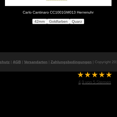
Carlo Cantinaro CC1001GM013 Herrenuhr
42mm
Goldfarben
Quarz
chutz
|
AGB
|
Versandarten
|
Zahlungsbedingungen
| Copyright 201
4,9 von 5 Sternen