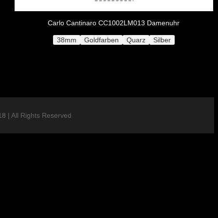
Carlo Cantinaro CC1002LM013 Damenuhr
38mm
Goldfarben
Quarz
Silber
8 | All Rights Reserved