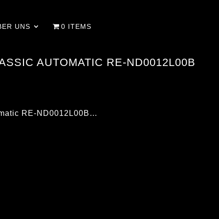
BER UNS
0 ITEMS
ASSIC AUTOMATIC RE-ND0012L00B
utomatic RE-ND0012L00B…