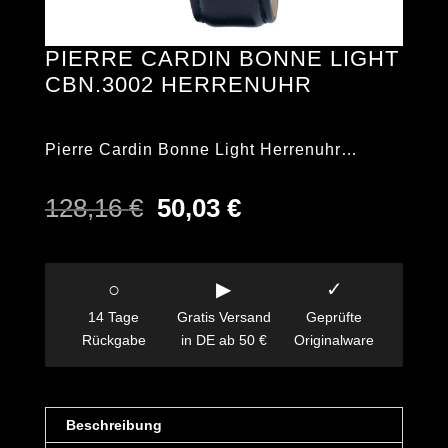
PIERRE CARDIN BONNE LIGHT
CBN.3002 HERRENUHR
Pierre Cardin Bonne Light Herrenuhr…
Ursprünglicher
Aktueller
128,16
€
50,03
€
Preis
Preis
war:
ist:
128,16 €
50,03 €.
○
▶
✓
14 Tage
Gratis Versand
Geprüfte
Rückgabe
in DE ab 50 €
Originalware
Beschreibung