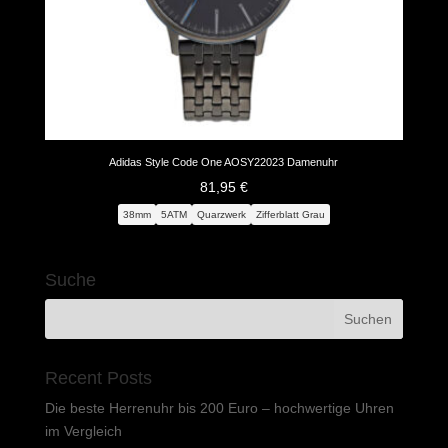
Adidas Style Code One AOSY22023 Damenuhr
81,95
€
38mm
5ATM
Quarzwerk
Zifferblatt Grau
Suche
Recent Posts
Die beste Herrenuhr bis 200 Euro – hochwertige Uhren
im Vergleich