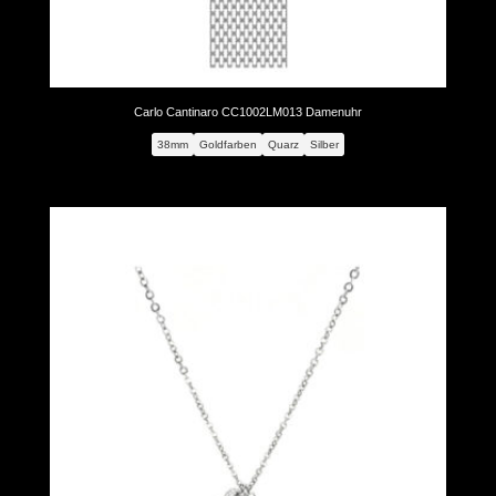
Carlo Cantinaro CC1002LM013 Damenuhr
38mm
Goldfarben
Quarz
Silber