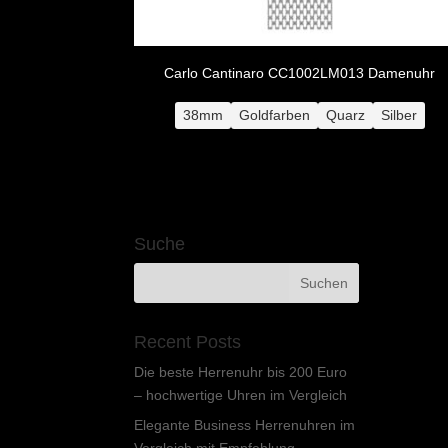
Carlo Cantinaro CC1002LM013 Damenuhr
38mm
Goldfarben
Quarz
Silber
Suche
Recent Posts
Die beste Herrenuhr bis 200 Euro
– hochwertige Uhren im Vergleich
Elegante Business Herrenuhren im
Vergleich mit Empfehlung