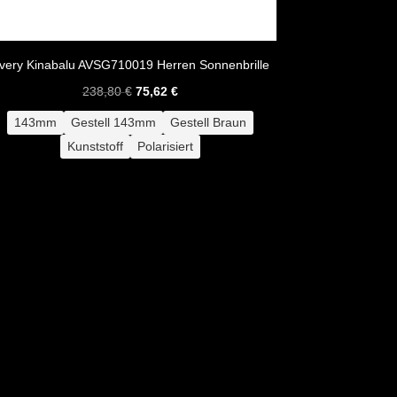
very Kinabalu AVSG710019 Herren Sonnenbrille
Ursprünglicher
Aktueller
238,80
€
75,62
€
Preis
Preis
143mm
Gestell 143mm
Gestell Braun
war:
ist:
Kunststoff
Polarisiert
238,80 €
75,62 €.