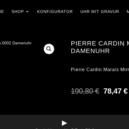
ME
SHOP
KONFIGURATOR
UHR MIT GRAVUR
PIERRE CARDIN 
DAMENUHR
Pierre Cardin Marais Mi
Ursprün
190,80
€
78,47
€
Preis
war:
190,80 
▶