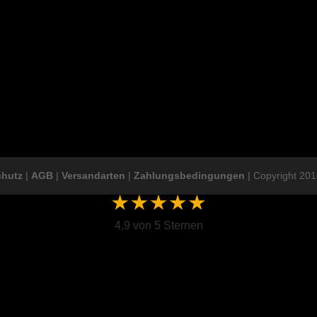
chutz
|
AGB
|
Versandarten
|
Zahlungsbedingungen
| Copyright 201
4,9 von 5 Sternen