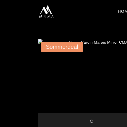
HO
Sommerdeal
○