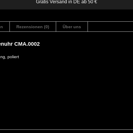
Gratis Versand in DE ab 50 €
on
Rezensionen (0)
Über uns
menuhr CMA.0002
g, poliert