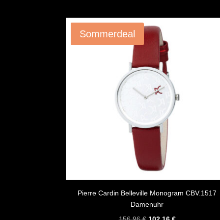
Angebot!
Sommerdeal
Pierre Cardin Belleville Monogram CBV.1517
Damenuhr
Ursprünglicher
Aktueller
156,96
€
102,16
€