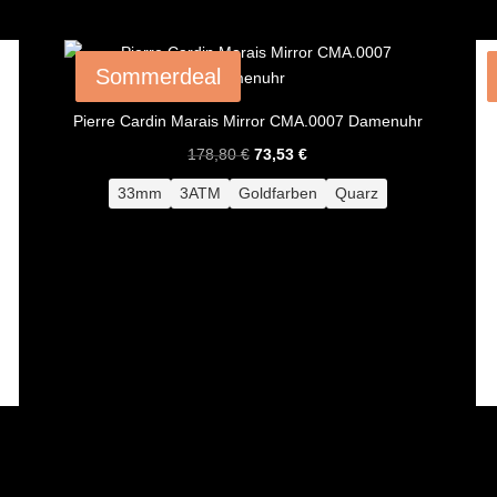
Angebot!
Sommerdeal
Pierre Cardin Marais Mirror CMA.0007 Damenuhr
Ursprünglicher
Aktueller
178,80
€
73,53
€
Preis
Preis
33mm
3ATM
Goldfarben
Quarz
war:
ist:
178,80 €
73,53 €.