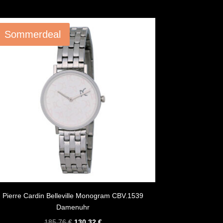
Angebot!
Sommerdeal
Pierre Cardin Belleville Monogram CBV.1539
Damenuhr
Ursprünglicher
Aktueller
185,76
€
130,32
€