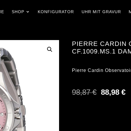
ME
SHOP
KONFIGURATOR
UHR MIT GRAVUR
PIERRE CARDIN 
CF.1009.MS.1 D
Pierre Cardin Observato
Ursprüng
A
98,87
€
88,98
€
Preis
P
war:
is
98,87 €
8