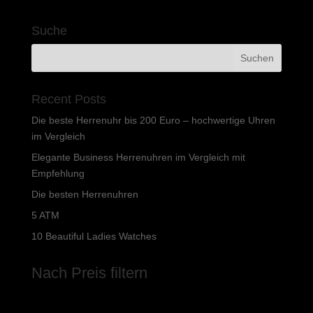
69,99 €
53,60 €.
Suche
Recent Posts
Die beste Herrenuhr bis 200 Euro – hochwertige Uhren
im Vergleich
Elegante Business Herrenuhren im Vergleich mit
Empfehlung
Die besten Herrenuhren
5 ATM
10 Beautiful Ladies Watches
Nach Preis filtern