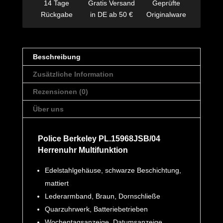
14 Tage
Gratis Versand
Geprüfte
Rückgabe
in DE ab 50 €
Originalware
Beschreibung
Zusätzliche Information
Rezensionen (0)
Über uns
Police Berkeley PL.15968JSB/04
Herrenuhr Multifunktion
Edelstahlgehäuse, schwarze Beschichtung,
mattiert
Lederarmband, Braun, Dornschließe
Quarzuhrwerk, Batteriebetrieben
Wochentagsanzeige, Datumsanzeige,