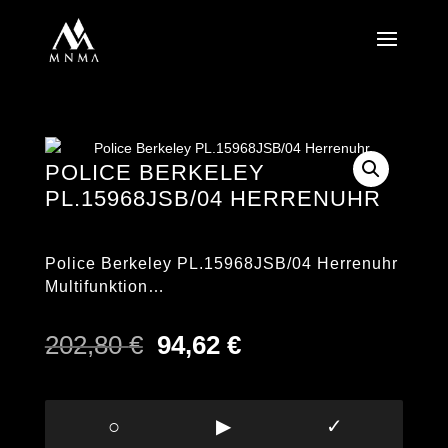
POLICE BERKELEY
PL.15968JSB/04 HERRENUHR
Police Berkeley PL.15968JSB/04 Herrenuhr
Multifunktion…
Ursprünglicher
Aktueller
202,80
€
94,62
€
Preis
Preis
war:
ist:
202,80 €
94,62 €.
○
▶
✓