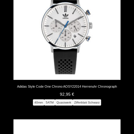
Adidas Style Code One Chrono AOSY22014 Herrenuhr Chronograph
92,95
€
40mm
5ATM
Quarzwerk
Zifferblatt Schwarz