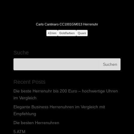
Carlo Cantinaro CC1001GM013 Herrenuhr
42mm
Goldfarben
Quarz
Suche
Recent Posts
Die beste Herrenuhr bis 200 Euro – hochwertige Uhren
im Vergleich
Elegante Business Herrenuhren im Vergleich mit
Empfehlung
Die besten Herrenuhren
5 ATM