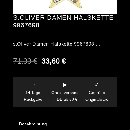
S.OLIVER DAMEN HALSKETTE
9967698
s.Oliver Damen Halskette 9967698 …
Ursprünglicher
Aktueller
71,99
€
33,60
€
Preis
Preis
war:
ist:
71,99 €
33,60 €.
○
▶
✓
14 Tage
Gratis Versand
Geprüfte
Rückgabe
in DE ab 50 €
Originalware
Beschreibung