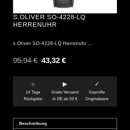
S.OLIVER SO-4228-LQ
HERRENUHR
s.Oliver SO-4228-LQ Herrenuhr …
Ursprünglicher
Aktueller
95,94
€
43,32
€
Preis
Preis
war:
ist:
95,94 €
43,32 €.
○
▶
✓
14 Tage
Gratis Versand
Geprüfte
Rückgabe
in DE ab 50 €
Originalware
Beschreibung