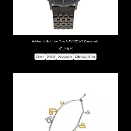
Adidas Style Code One AOSY22023 Damenuhr
81,95
€
38mm
5ATM
Quarzwerk
Zifferblatt Grau