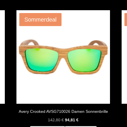
Angebot!
Sommerdeal
Avery Crooked AVSG710026 Damen Sonnenbrille
Ursprünglicher
Aktueller
142,80
€
94,81
€
Preis
Preis