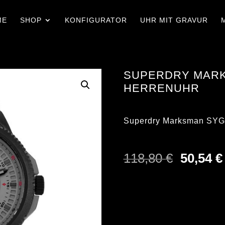
ME
SHOP
KONFIGURATOR
UHR MIT GRAVUR
SUPERDRY MARK
HERRENUHR
Superdry Marksman SYG
Ursprün
118,80
€
50,54
€
Preis
war:
118,80 