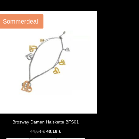
Angebot!
Sommerdeal
Brosway Damen Halskette BFS01
Ursprünglicher
Aktueller
44,64
€
40,18
€
Preis
Preis