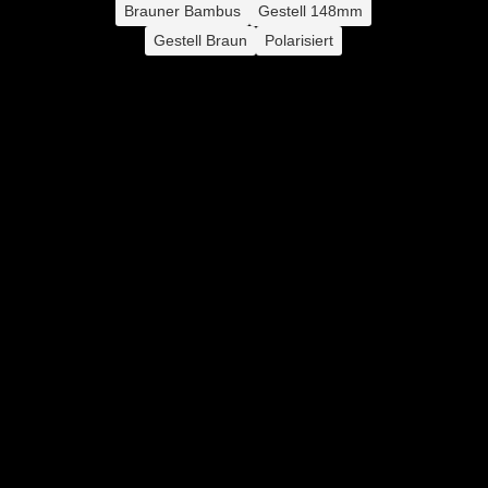
Brauner Bambus
Gestell 148mm
war:
ist:
Gestell Braun
Polarisiert
142,80 €
94,81 €.