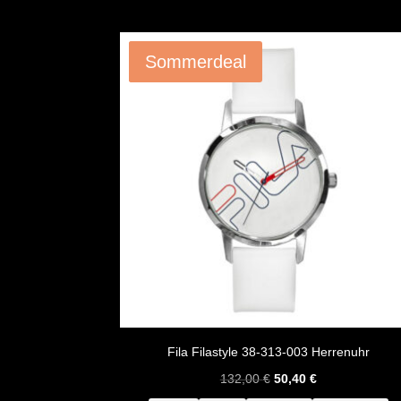
Angebot!
Sommerdeal
Fila Filastyle 38-313-003 Herrenuhr
Ursprünglicher
Aktueller
132,00
€
50,40
€
Preis
Preis