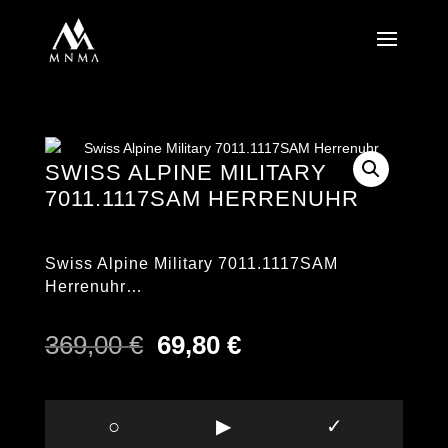
SWISS ALPINE MILITARY
7011.1117SAM HERRENUHR
Swiss Alpine Military 7011.1117SAM
Herrenuhr…
Ursprünglicher
Aktueller
369,00
€
69,80
€
Preis
Preis
war:
ist:
369,00 €
69,80 €.
○
▶
✓