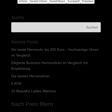
143mm
Gestell 143mm
Gestell Braun
Kunststoff
Polarisiert
war:
ist:
238,80 €
75,62 €.
Suche
Recent Posts
Die beste Herrenuhr bis 200 Euro – hochwertige Uhren
im Vergleich
Elegante Business Herrenuhren im Vergleich mit
Empfehlung
Die besten Herrenuhren
5 ATM
10 Beautiful Ladies Watches
Nach Preis filtern