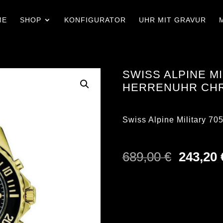
ME
SHOP
KONFIGURATOR
UHR MIT GRAVUR
SWISS ALPINE MI
HERRENUHR CH
Swiss Alpine Military 
Ursprün
689,00
€
243,20
Preis
war:
689,00 