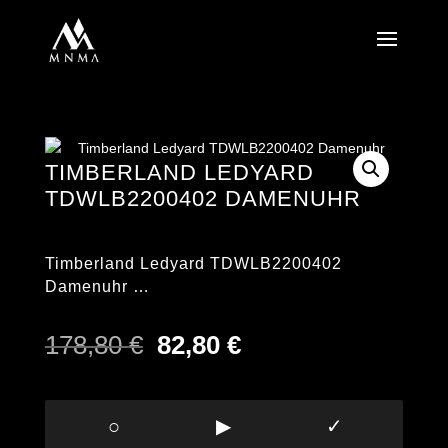
TIMBERLAND LEDYARD
TDWLB2200402 DAMENUHR
Timberland Ledyard TDWLB2200402
Damenuhr …
Ursprünglicher
Aktueller
178,80
€
82,80
€
Preis
Preis
war:
ist:
178,80 €
82,80 €.
○
▶
✓