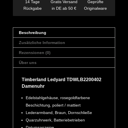
14 Tage
Gratis Versand
Geprüfte
Rückgabe
in DE ab 50 €
Originalware
Beschreibung
Zusätzliche Information
Rezensionen (0)
Über uns
Timberland Ledyard TDWLB2200402
Damenuhr
Edelstahlgehäuse, rosegoldfarbene
Beschichtung, poliert / mattiert
Lederarmband, Braun, Dornschließe
Quarzuhrwerk, Batteriebetrieben
Datumsanzeige