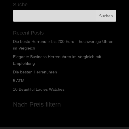
Suche
Recent Posts
Die beste Herrenuhr bis 200 Euro – hochwertige Uhren
im Vergleich
Elegante Business Herrenuhren im Vergleich mit
Empfehlung
Die besten Herrenuhren
5 ATM
10 Beautiful Ladies Watches
Nach Preis filtern