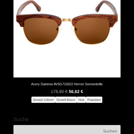
Avery Daintree AVSG710022 Herren Sonnenbrille
Ursprünglicher
Aktueller
178,80
€
56,62
€
Preis
Preis
Gestell 139mm
Gestell Braun
Holz
Polarisiert
war:
ist:
178,80 €
56,62 €.
Suche