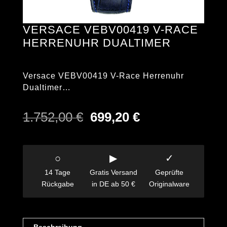
VERSACE VEBV00419 V-RACE
HERRENUHR DUALTIMER
Versace VEBV00419 V-Race Herrenuhr
Dualtimer…
Ursprünglicher
Aktueller
1.752,00
€
699,20
€
Preis
Preis
war:
ist:
1.752,00 €
699,20 €.
○
▶
✓
14 Tage
Gratis Versand
Geprüfte
Rückgabe
in DE ab 50 €
Originalware