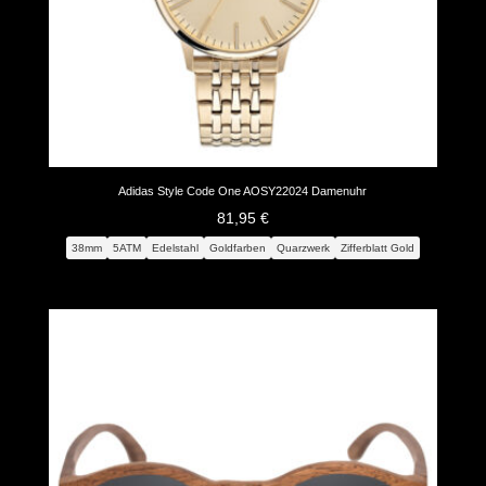
Adidas Style Code One AOSY22024 Damenuhr
81,95
€
38mm
5ATM
Edelstahl
Goldfarben
Quarzwerk
Zifferblatt Gold