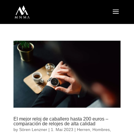
El mejor reloj de caballero hasta 200 euros –
comparación de relojes de alta calidad
by
Sören Lenzner
| 1. Mai 2023 |
Herren
,
Hombres
,