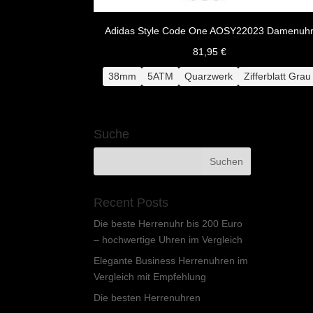
Adidas Style Code One AOSY22023 Damenuh
81,95
€
38mm
5ATM
Quarzwerk
Zifferblatt Grau
Suche
Recent Posts
Die beste Herrenuhr bis 200 Euro
– hochwertige Uhren im Vergleich
Elegante Business Herrenuhren im
Vergleich mit Empfehlung
Die besten Herrenuhren