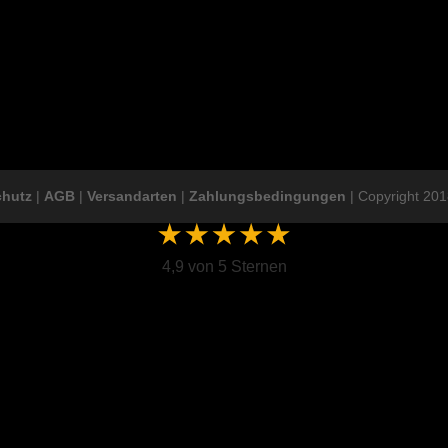
chutz
|
AGB
|
Versandarten
|
Zahlungsbedingungen
| Copyright 201
4,9 von 5 Sternen