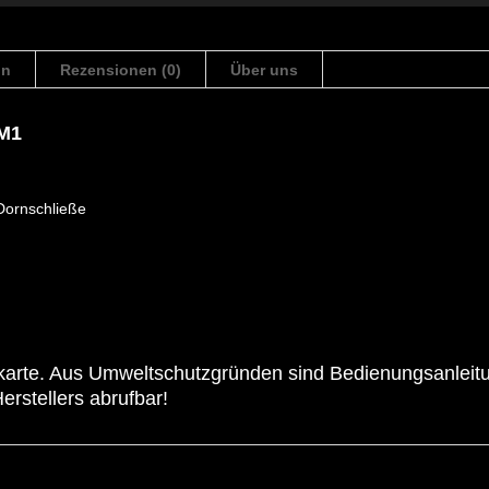
on
Rezensionen (0)
Über uns
0M1
Dornschließe
skarte. Aus Umweltschutzgründen sind Bedienungsanleit
erstellers abrufbar!