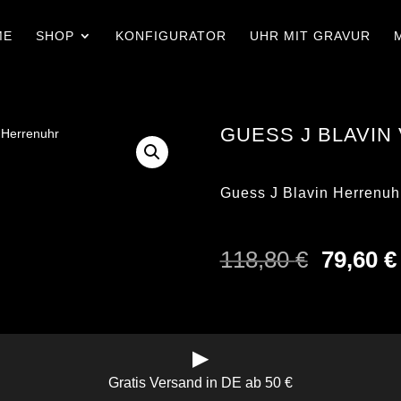
ME
SHOP
KONFIGURATOR
UHR MIT GRAVUR
GUESS J BLAVIN
Guess J Blavin Herren
Ursprün
118,80
€
79,60
€
Preis
war:
118,80 
▶
Gratis Versand in DE ab 50 €