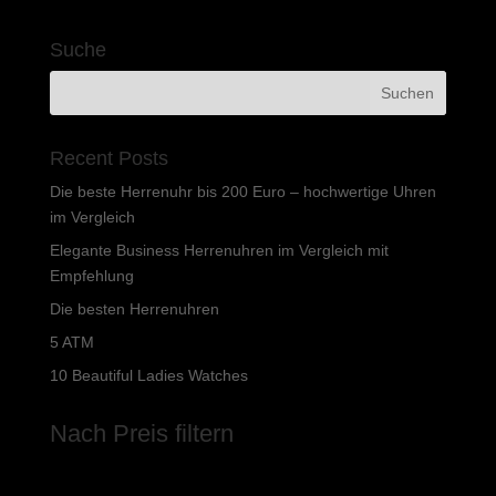
238,80 €
75,62 €.
Suche
Recent Posts
Die beste Herrenuhr bis 200 Euro – hochwertige Uhren
im Vergleich
Elegante Business Herrenuhren im Vergleich mit
Empfehlung
Die besten Herrenuhren
5 ATM
10 Beautiful Ladies Watches
Nach Preis filtern