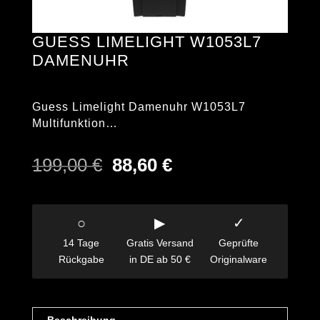
GUESS LIMELIGHT W1053L7
DAMENUHR
Guess Limelight Damenuhr W1053L7
Multifunktion…
Ursprünglicher
Aktueller
199,00
€
88,60
€
Preis
Preis
war:
ist:
199,00 €
88,60 €.
○
▶
✓
14 Tage
Gratis Versand
Geprüfte
Rückgabe
in DE ab 50 €
Originalware