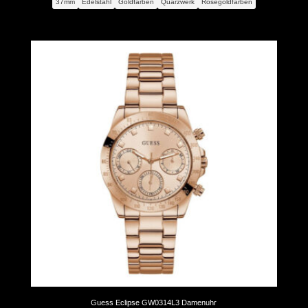
37mm
Edelstahl
Goldfarben
Quarzwerk
Rosegoldfarben
war:
ist:
214,80 €
141,74 €.
Guess Eclipse GW0314L3 Damenuhr