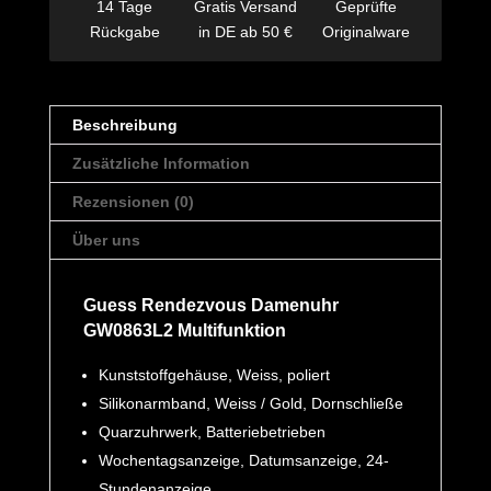
14 Tage
Gratis Versand
Geprüfte
Rückgabe
in DE ab 50 €
Originalware
Beschreibung
Zusätzliche Information
Rezensionen (0)
Über uns
Guess Rendezvous Damenuhr
GW0863L2 Multifunktion
Kunststoffgehäuse, Weiss, poliert
Silikonarmband, Weiss / Gold, Dornschließe
Quarzuhrwerk, Batteriebetrieben
Wochentagsanzeige, Datumsanzeige, 24-
Stundenanzeige