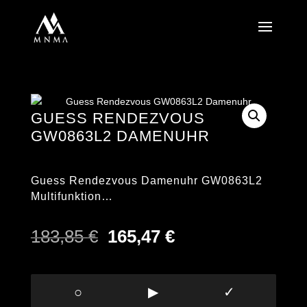
GUESS RENDEZVOUS
GW0863L2 DAMENUHR
Guess Rendezvous Damenuhr GW0863L2
Multifunktion…
Ursprünglicher
Aktueller
183,85
€
165,47
€
Preis
Preis
war:
ist:
183,85 €
165,47 €.
○
▶
✓