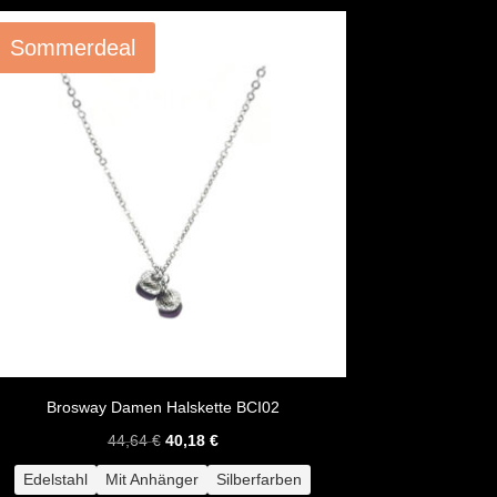
Angebot!
Sommerdeal
Brosway Damen Halskette BCI02
Ursprünglicher
Aktueller
44,64
€
40,18
€
Preis
Preis
Edelstahl
Mit Anhänger
Silberfarben
war:
ist: