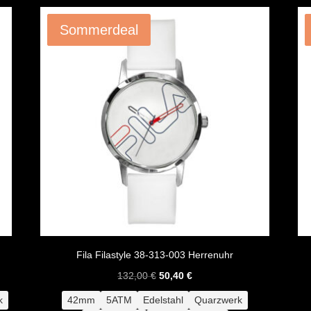
Angebot!
Sommerdeal
Fila Filastyle 38-313-003 Herrenuhr
Ursprünglicher
Aktueller
132,00
€
50,40
€
Preis
Preis
k
42mm
5ATM
Edelstahl
Quarzwerk
war:
ist: