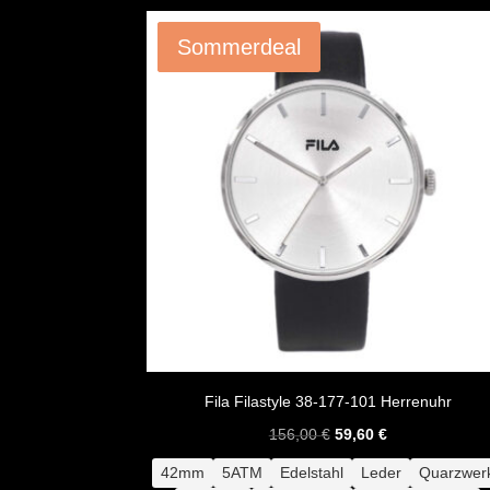
Angebot!
Sommerdeal
Fila Filastyle 38-177-101 Herrenuhr
Ursprünglicher
Aktueller
156,00
€
59,60
€
Preis
Preis
42mm
5ATM
Edelstahl
Leder
Quarzwer
war:
ist: