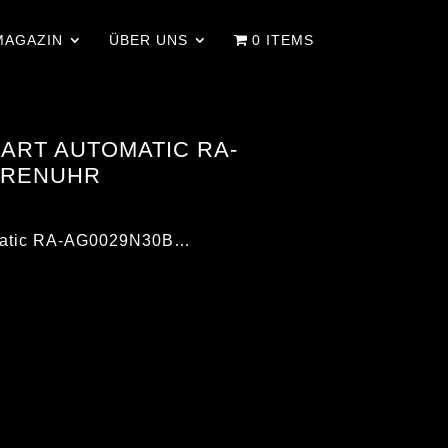
MAGAZIN
ÜBER UNS
0 ITEMS
ART AUTOMATIC RA-
RRENUHR
omatic RA-AG0029N30B…