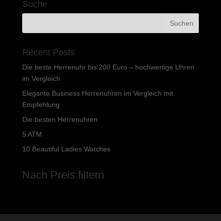
Suche
Recent Posts
Die beste Herrenuhr bis 200 Euro – hochwertige Uhren
im Vergleich
Elegante Business Herrenuhren im Vergleich mit
Empfehlung
Die besten Herrenuhren
5 ATM
10 Beautiful Ladies Watches
Nach Preis filtern