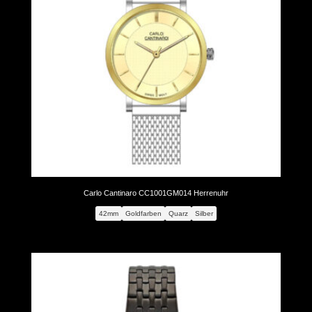
Carlo Cantinaro CC1001GM014 Herrenuhr
42mm
Goldfarben
Quarz
Silber